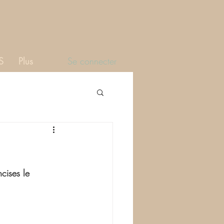
Se connecter
S
Plus
cises le 