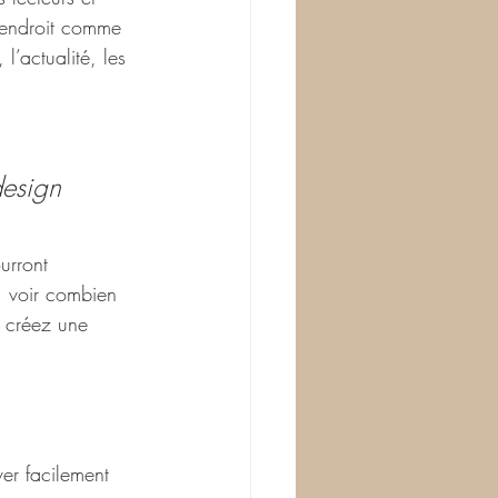
t endroit comme 
’actualité, les 
design 
urront 
, voir combien 
 créez une 
ver facilement 