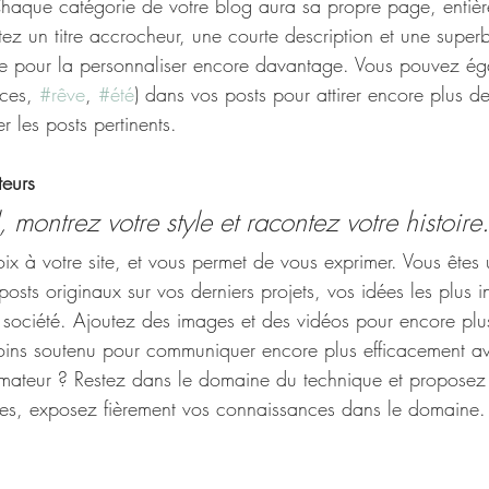
 Chaque catégorie de votre blog aura sa propre page, entiè
tez un titre accrocheur, une courte description et une supe
rie pour la personnaliser encore davantage. Vous pouvez ég
ces, 
#rêve
, 
#été
) dans vos posts pour attirer encore plus de 
r les posts pertinents.
teurs
 montrez votre style et racontez votre histoire.
x à votre site, et vous permet de vous exprimer. Vous ête
sts originaux sur vos derniers projets, vos idées les plus i
e société. Ajoutez des images et des vidéos pour encore plus 
oins soutenu pour communiquer encore plus efficacement av
mateur ? Restez dans le domaine du technique et proposez 
es, exposez fièrement vos connaissances dans le domaine.