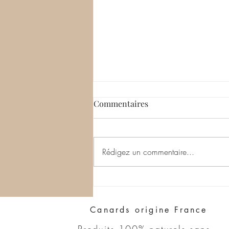
Commentaires
Rédigez un commentaire...
Lou&Léo dans le Paris
Magazine
Canards origine France
Produits 100% naturels sans