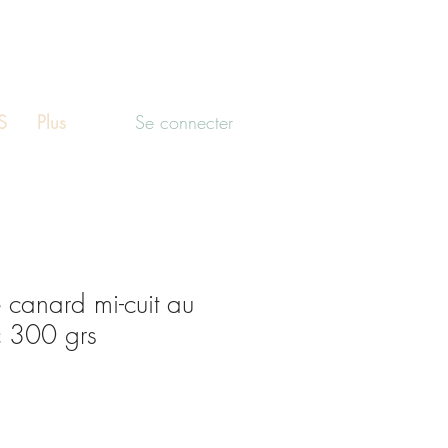
Se connecter
S
Plus
 canard mi-cuit au
 300 grs