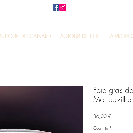
AUTOUR DU CANARD
AUTOUR DE L'OIE
A PROPO
Foie gras de
Monbazillac
Prix
36,00 €
Quantité
*